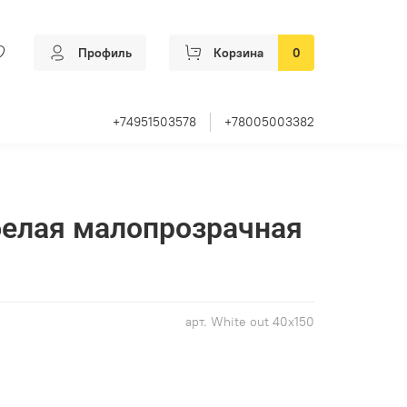
Профиль
Корзина
0
+74951503578
+78005003382
белая малопрозрачная
арт.
White out 40x150