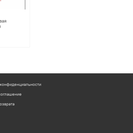
вая
м
 конфиденциальности
соглашение
озврата