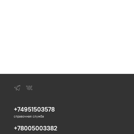
+74951503578
справочная служба
+78005003382