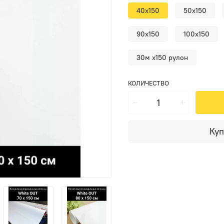
40x150
50x150
90x150
100x150
30м х150 рулон
КОЛИЧЕСТВО
Куп